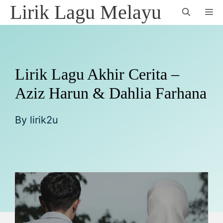
Skip
Lirik Lagu Melayu
M
to
content
Lirik Lagu Akhir Cerita –
Aziz Harun & Dahlia Farhana
By
lirik2u