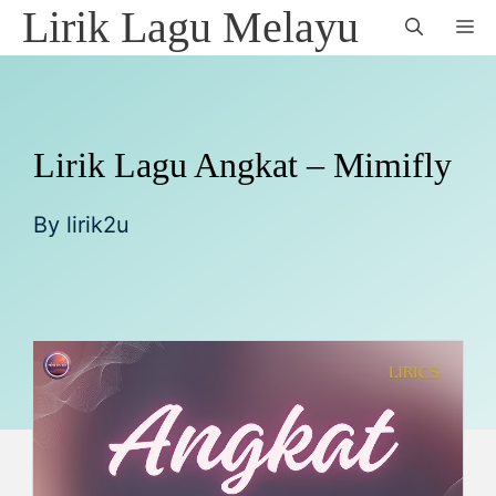
Skip
Lirik Lagu Melayu
M
to
content
Lirik Lagu Angkat – Mimifly
By
lirik2u