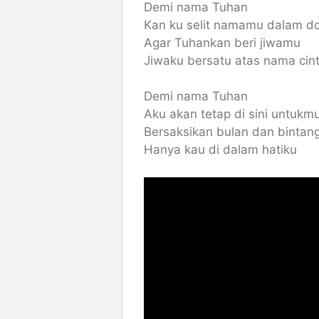
Demi nama Tuhan
Kan ku selit namamu dalam d
Agar Tuhankan beri jiwamu
Jiwaku bersatu atas nama cin
Demi nama Tuhan
Aku akan tetap di sini untukm
Bersaksikan bulan dan bintan
Hanya kau di dalam hatiku