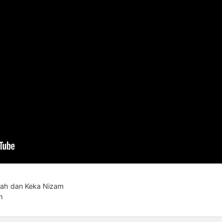
hah dan Keka Nizam
h