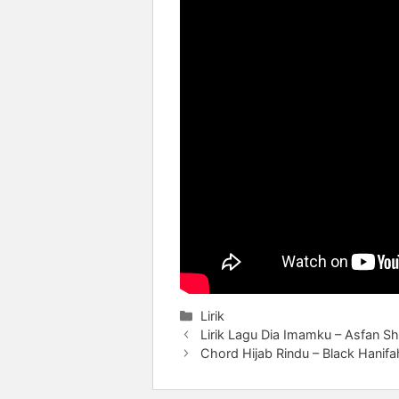
Categories
Lirik
Lirik Lagu Dia Imamku – Asfan S
Chord Hijab Rindu – Black Hanifa