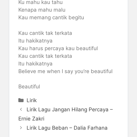
Ku mahu kau tahu
Kenapa mahu malu
Kau memang cantik begitu
Kau cantik tak terkata
Itu hakikatnya
Kau harus percaya kau beautiful
Kau cantik tak terkata
Itu hakikatnya
Believe me when I say you’re beautiful
Beautiful
Categories
Lirik
Lirik Lagu Jangan Hilang Percaya –
Ernie Zakri
Lirik Lagu Beban – Dalia Farhana