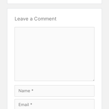
Leave a Comment
Comment
Name
Email