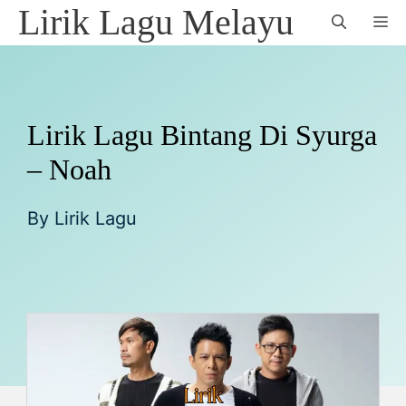
Skip
Lirik Lagu Melayu
M
to
content
Lirik Lagu Bintang Di Syurga
– Noah
By
Lirik Lagu