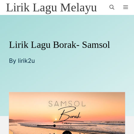
Skip
Lirik Lagu Melayu
M
to
content
Lirik Lagu Borak- Samsol
By
lirik2u