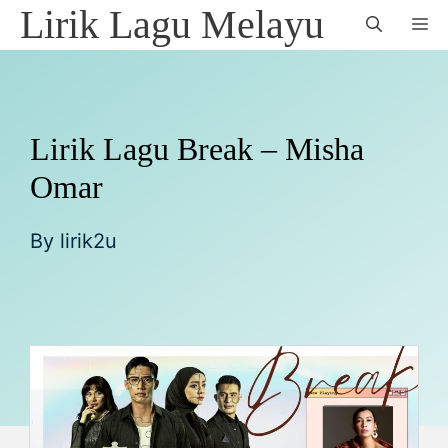
Skip
Lirik Lagu Melayu
M
to
content
Lirik Lagu Break – Misha
Omar
By
lirik2u