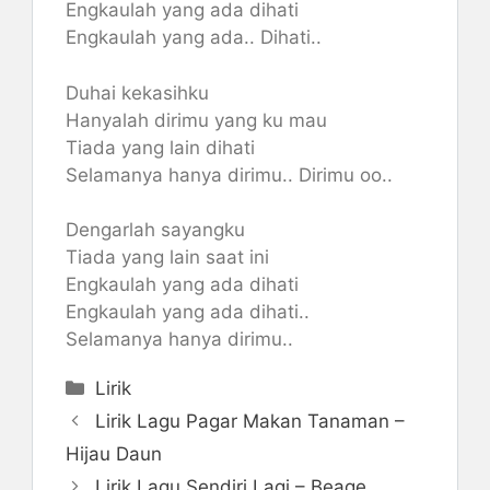
Engkaulah yang ada dihati
Engkaulah yang ada.. Dihati..
Duhai kekasihku
Hanyalah dirimu yang ku mau
Tiada yang lain dihati
Selamanya hanya dirimu.. Dirimu oo..
Dengarlah sayangku
Tiada yang lain saat ini
Engkaulah yang ada dihati
Engkaulah yang ada dihati..
Selamanya hanya dirimu..
Categories
Lirik
Lirik Lagu Pagar Makan Tanaman –
Hijau Daun
Lirik Lagu Sendiri Lagi – Beage