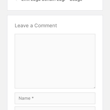
Leave a Comment
Comment
Name
Email