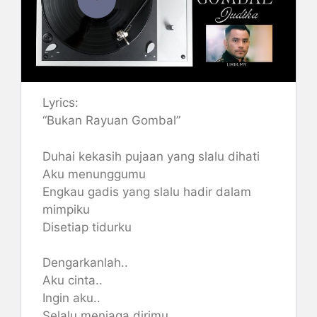
Lyrics:
“Bukan Rayuan Gombal”
Duhai kekasih pujaan yang slalu dihati
Aku menunggumu
Engkau gadis yang slalu hadir dalam
mimpiku
Disetiap tidurku
Dengarkanlah..
Aku cinta..
Ingin aku..
Selalu menjaga dirimu