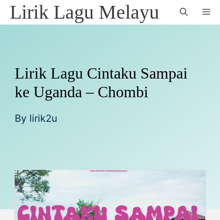
Skip
Lirik Lagu Melayu
M
to
content
Lirik Lagu Cintaku Sampai
ke Uganda – Chombi
By
lirik2u