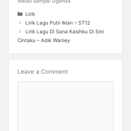
Walau sampai Uganda
Categories
Lirik
Lirik Lagu Putri Iklan – ST12
Lirik Lagu Di Sana Kasihku Di Sini
Cintaku – Adik Waniey
Leave a Comment
Comment