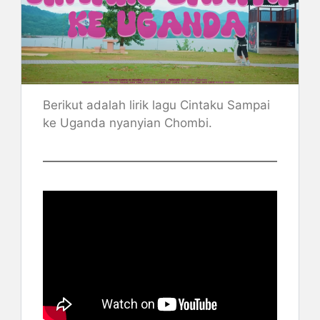
Berikut adalah lirik lagu Cintaku Sampai
ke Uganda nyanyian Chombi.