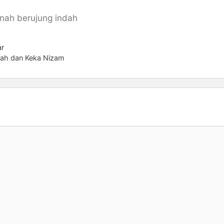
rnah berujung indah
ar
hah dan Keka Nizam