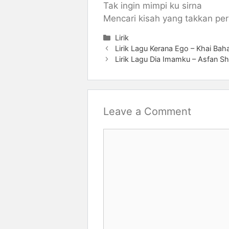
Tak ingin mimpi ku sirna
Mencari kisah yang takkan pe
Categories
Lirik
Lirik Lagu Kerana Ego – Khai Bah
Lirik Lagu Dia Imamku – Asfan S
Leave a Comment
Comment