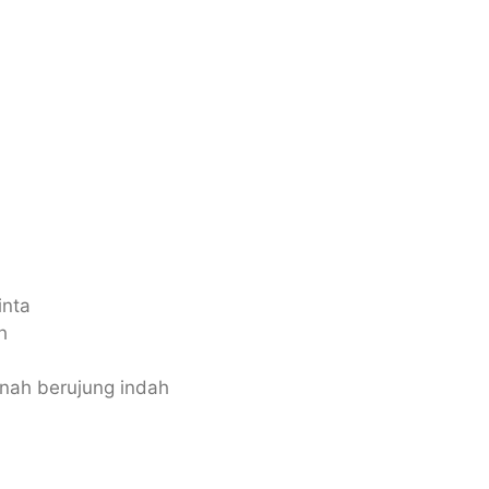
inta
h
rnah berujung indah