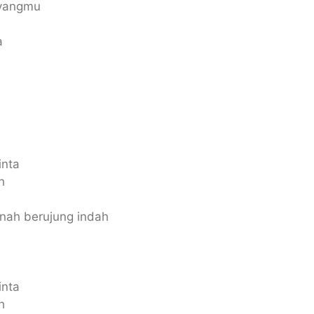
ayangmu
a
inta
h
rnah berujung indah
inta
h