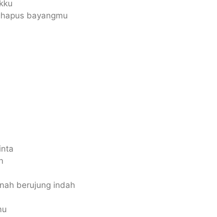
kku
nghapus bayangmu
inta
h
rnah berujung indah
mu