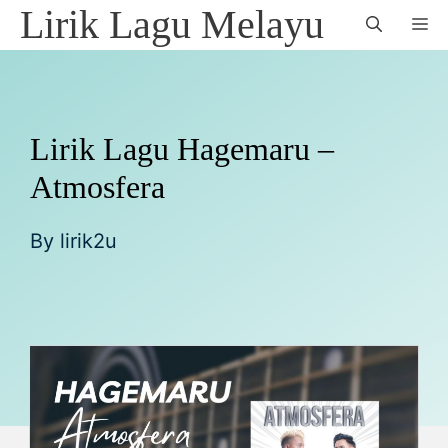
Skip
Lirik Lagu Melayu
M
to
content
Lirik Lagu Hagemaru –
Atmosfera
By
lirik2u