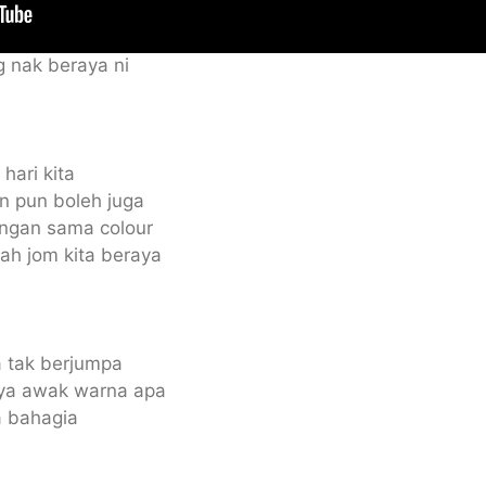
 nak beraya ni
hari kita
an pun boleh juga
ngan sama colour
ah jom kita beraya
 tak berjumpa
ya awak warna apa
ta bahagia