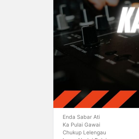
Enda Sabar Ati
Ka Pulai Gawai
Chukup Lelengau