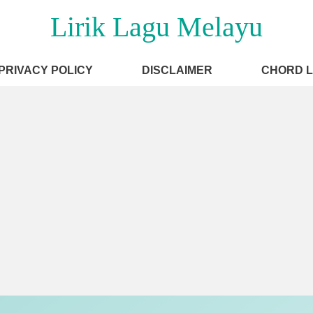
Lirik Lagu Melayu
PRIVACY POLICY
DISCLAIMER
CHORD 