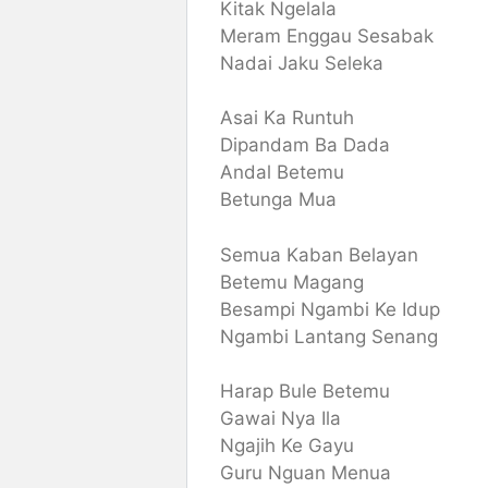
Kitak Ngelala
Meram Enggau Sesabak
Nadai Jaku Seleka
Asai Ka Runtuh
Dipandam Ba Dada
Andal Betemu
Betunga Mua
Semua Kaban Belayan
Betemu Magang
Besampi Ngambi Ke Idup
Ngambi Lantang Senang
Harap Bule Betemu
Gawai Nya Ila
Ngajih Ke Gayu
Guru Nguan Menua