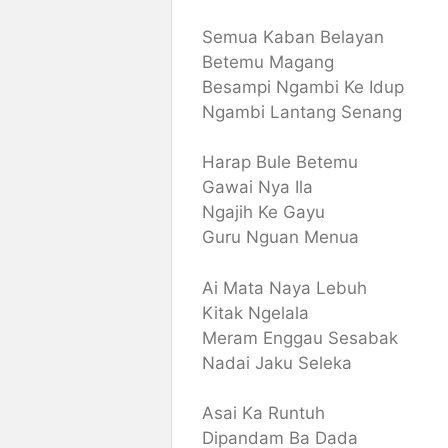
Semua Kaban Belayan
Betemu Magang
Besampi Ngambi Ke Idup
Ngambi Lantang Senang
Harap Bule Betemu
Gawai Nya Ila
Ngajih Ke Gayu
Guru Nguan Menua
Ai Mata Naya Lebuh
Kitak Ngelala
Meram Enggau Sesabak
Nadai Jaku Seleka
Asai Ka Runtuh
Dipandam Ba Dada