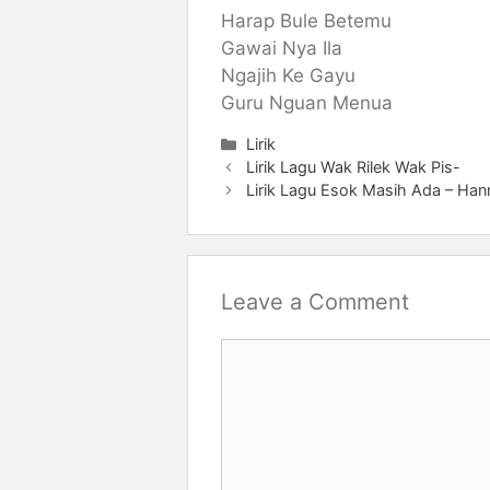
Harap Bule Betemu
Gawai Nya Ila
Ngajih Ke Gayu
Guru Nguan Menua
Categories
Lirik
Lirik Lagu Wak Rilek Wak Pis-
Lirik Lagu Esok Masih Ada – Han
Leave a Comment
Comment