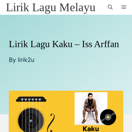
Skip
Lirik Lagu Melayu
M
to
content
Lirik Lagu Kaku – Iss Arffan
By
lirik2u