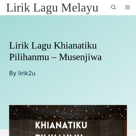
Skip
Lirik Lagu Melayu
M
to
content
Lirik Lagu Khianatiku
Pilihanmu – Musenjiwa
By
lirik2u