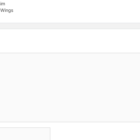
nim
– Wings