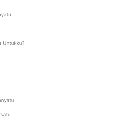
nyatu
a Untukku?
enyatu
rsatu