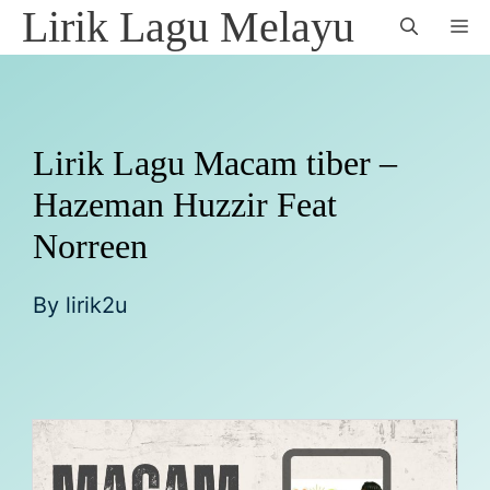
Skip
Lirik Lagu Melayu
M
to
content
Lirik Lagu Macam tiber –
Hazeman Huzzir Feat
Norreen
By
lirik2u