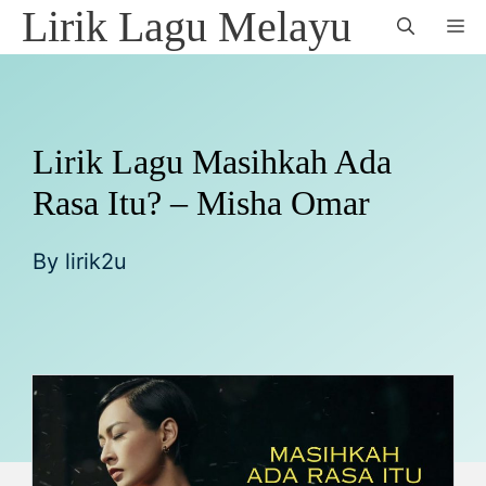
Skip
Lirik Lagu Melayu
M
to
content
Lirik Lagu Masihkah Ada
Rasa Itu? – Misha Omar
By
lirik2u