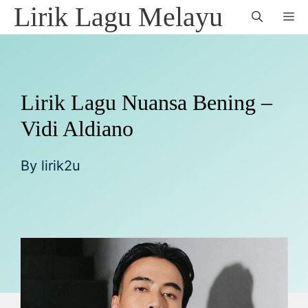
Skip
Lirik Lagu Melayu
M
to
content
Lirik Lagu Nuansa Bening –
Vidi Aldiano
By
lirik2u