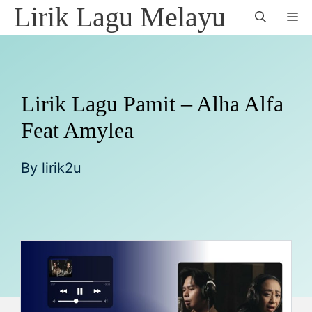
Skip
Lirik Lagu Melayu
M
to
content
Lirik Lagu Pamit – Alha Alfa
Feat Amylea
By
lirik2u