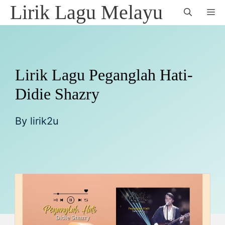
Skip
Lirik Lagu Melayu
M
to
content
Lirik Lagu Peganglah Hati-
Didie Shazry
By
lirik2u