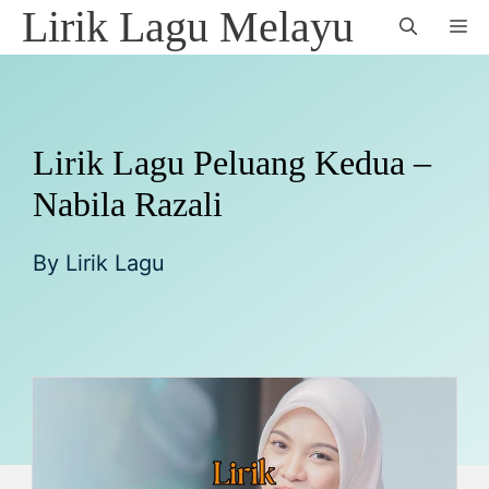
Skip
Lirik Lagu Melayu
M
to
content
Lirik Lagu Peluang Kedua –
Nabila Razali
By
Lirik Lagu