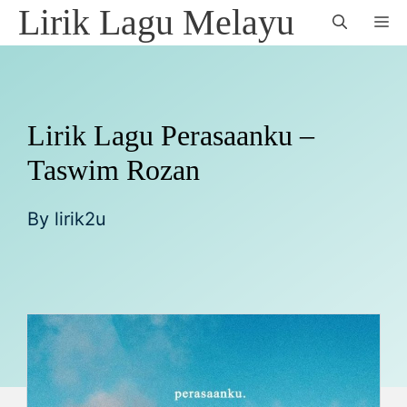
Skip
Lirik Lagu Melayu
M
to
content
Lirik Lagu Perasaanku –
Taswim Rozan
By
lirik2u