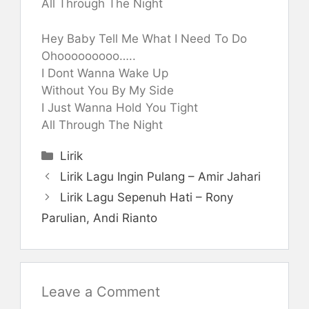
All Through The Night
Hey Baby Tell Me What I Need To Do
Ohooooooooo…..
I Dont Wanna Wake Up
Without You By My Side
I Just Wanna Hold You Tight
All Through The Night
Categories
Lirik
Lirik Lagu Ingin Pulang – Amir Jahari
Lirik Lagu Sepenuh Hati – Rony
Parulian, Andi Rianto
Leave a Comment