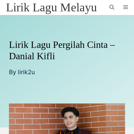
Skip
Lirik Lagu Melayu
M
to
content
Lirik Lagu Pergilah Cinta –
Danial Kifli
By
lirik2u