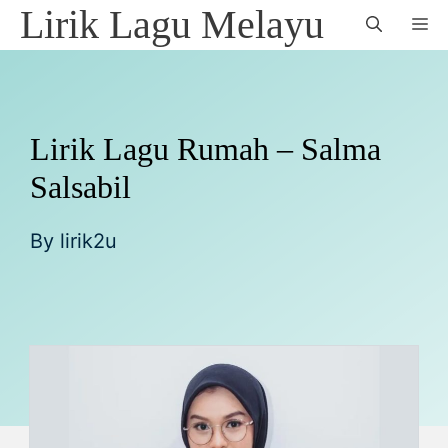
Skip
Lirik Lagu Melayu
M
to
content
Lirik Lagu Rumah – Salma
Salsabil
By
lirik2u