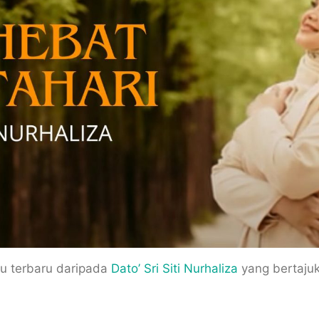
agu terbaru daripada
Dato’ Sri Siti Nurhaliza
yang bertajuk