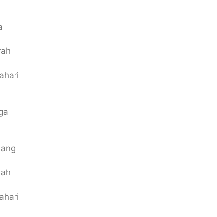
a
rah
ahari
ga
a
bang
rah
ahari