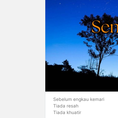
Sebelum engkau kemari
Tiada resah
Tiada khuatir