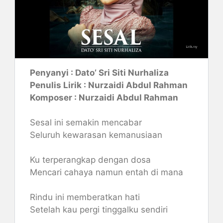
Penyanyi : Dato’ Sri Siti Nurhaliza
Penulis Lirik : Nurzaidi Abdul Rahman
Komposer : Nurzaidi Abdul Rahman
Sesal ini semakin mencabar
Seluruh kewarasan kemanusiaan
Ku terperangkap dengan dosa
Mencari cahaya namun entah di mana
Rindu ini memberatkan hati
Setelah kau pergi tinggalku sendiri