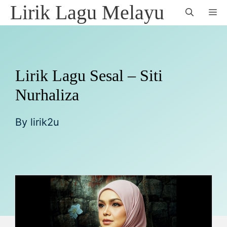
Skip
Lirik Lagu Melayu
M
to
content
Lirik Lagu Sesal – Siti
Nurhaliza
By
lirik2u