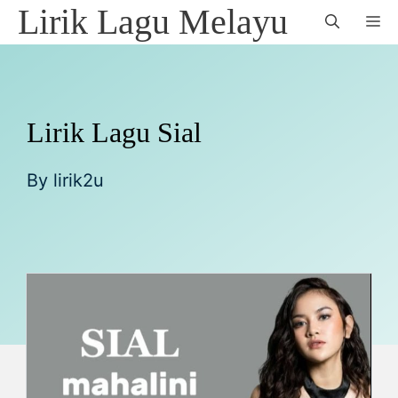
Skip
Lirik Lagu Melayu
M
to
content
Lirik Lagu Sial
By
lirik2u