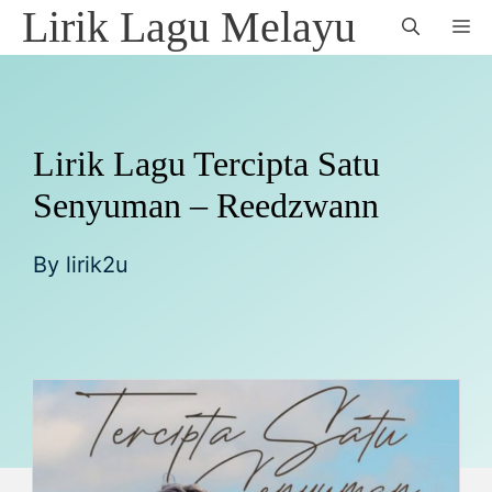
Skip
Lirik Lagu Melayu
M
to
content
Lirik Lagu Tercipta Satu
Senyuman – Reedzwann
By
lirik2u