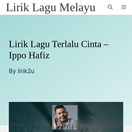
Skip
Lirik Lagu Melayu
M
to
content
Lirik Lagu Terlalu Cinta –
Ippo Hafiz
By
lirik2u