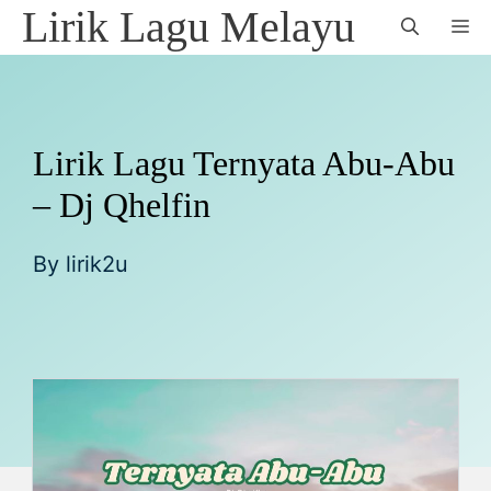
Skip
Lirik Lagu Melayu
M
to
content
Lirik Lagu Ternyata Abu-Abu
– Dj Qhelfin
By
lirik2u