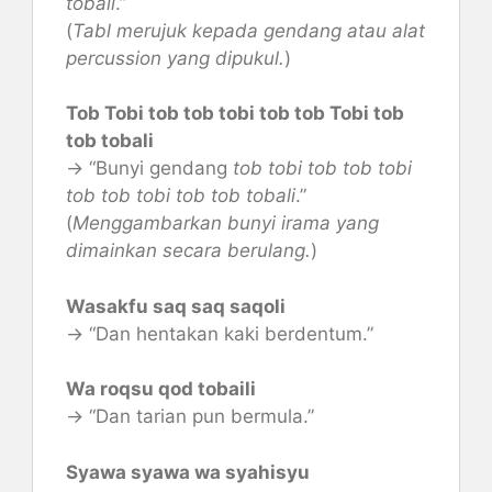
tobali
.”
(
Tabl merujuk kepada gendang atau alat
percussion yang dipukul.
)
Tob Tobi tob tob tobi tob tob Tobi tob
tob tobali
→ “Bunyi gendang
tob tobi tob tob tobi
tob tob tobi tob tob tobali
.”
(
Menggambarkan bunyi irama yang
dimainkan secara berulang.
)
Wasakfu saq saq saqoli
→ “Dan hentakan kaki berdentum.”
Wa roqsu qod tobaili
→ “Dan tarian pun bermula.”
Syawa syawa wa syahisyu