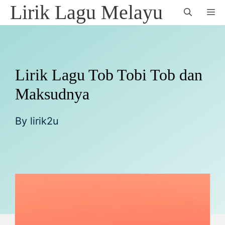
Skip
Lirik Lagu Melayu
M
to
content
Lirik Lagu Tob Tobi Tob dan
Maksudnya
By
lirik2u