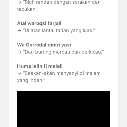
→ “Riuh rendah dengan sorakan dan
tepukan.”
Alal waroqsi farjali
→ “Di atas lantai tarian yang luas.”
Wa Gorrodal qimri yasi
→ “Dan burung merpati pun berkicau.”
Huma lalin fi malali
→ “Seakan-akan menyanyi di malam
yang indah.”