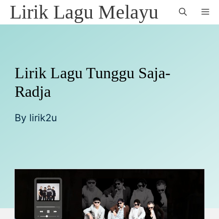
Skip
Lirik Lagu Melayu
M
to
content
Lirik Lagu Tunggu Saja-
Radja
By
lirik2u