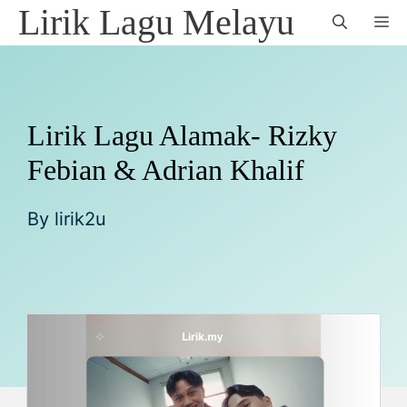
Skip
Lirik Lagu Melayu
M
to
content
Lirik Lagu Alamak- Rizky
Febian & Adrian Khalif
By
lirik2u