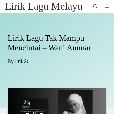
Skip
Lirik Lagu Melayu
M
to
content
Lirik Lagu Tak Mampu
Mencintai – Wani Annuar
By
lirik2u