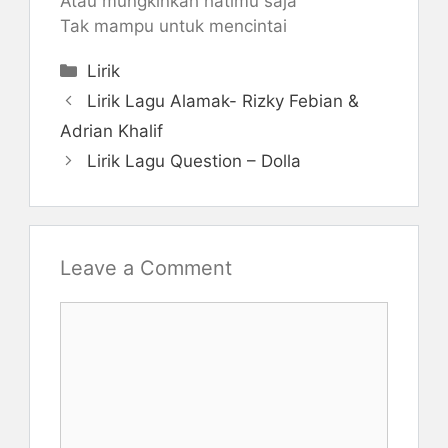
Atau mungkinkah hatimu saja
Tak mampu untuk mencintai
Categories
Lirik
Lirik Lagu Alamak- Rizky Febian &
Adrian Khalif
Lirik Lagu Question – Dolla
Leave a Comment
Comment