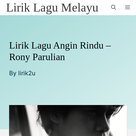
Skip
Lirik Lagu Melayu
M
to
content
Lirik Lagu Angin Rindu –
Rony Parulian
By
lirik2u