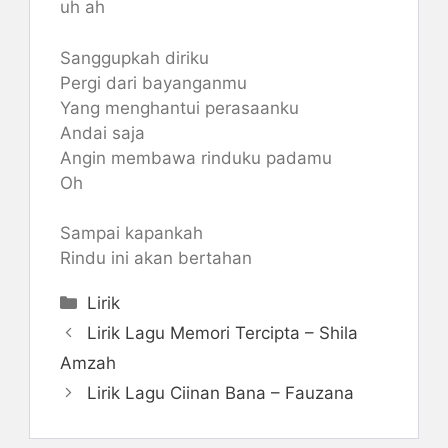
uh ah
Sanggupkah diriku
Pergi dari bayanganmu
Yang menghantui perasaanku
Andai saja
Angin membawa rinduku padamu
Oh
Sampai kapankah
Rindu ini akan bertahan
Categories
Lirik
Lirik Lagu Memori Tercipta – Shila
Amzah
Lirik Lagu Ciinan Bana – Fauzana