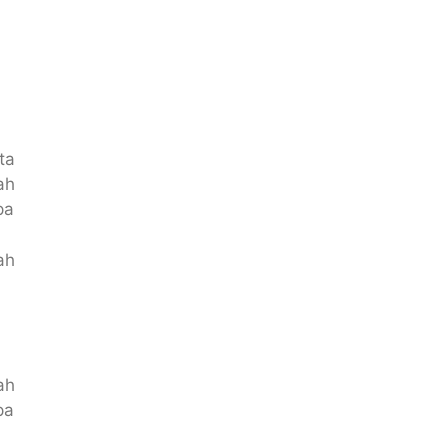
ta
ah
pa
ah
ah
pa