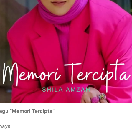
lagu “Memori Tercipta”
ahaya