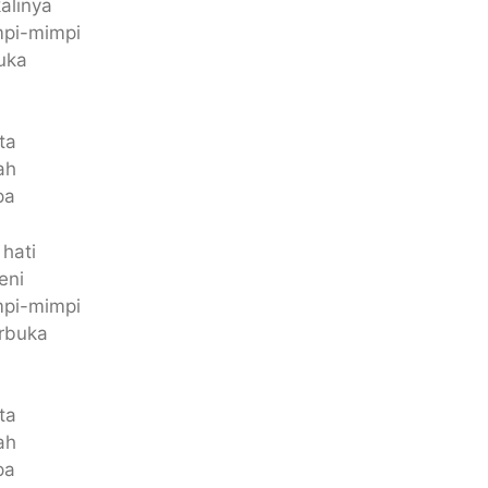
alinya
mpi-mimpi
uka
ta
ah
pa
 hati
eni
mpi-mimpi
erbuka
ta
ah
pa