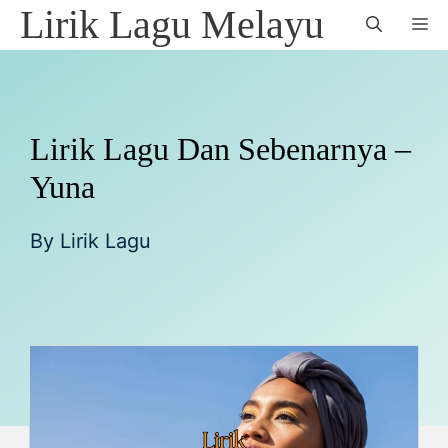
Skip
Lirik Lagu Melayu
M
to
content
Lirik Lagu Dan Sebenarnya –
Yuna
By
Lirik Lagu