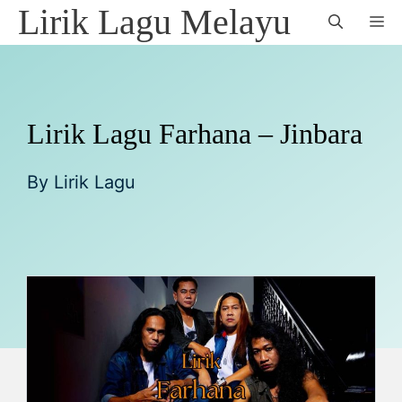
Skip
Lirik Lagu Melayu
M
to
content
Lirik Lagu Farhana – Jinbara
By
Lirik Lagu