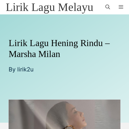
Skip
Lirik Lagu Melayu
M
to
content
Lirik Lagu Hening Rindu –
Marsha Milan
By
lirik2u