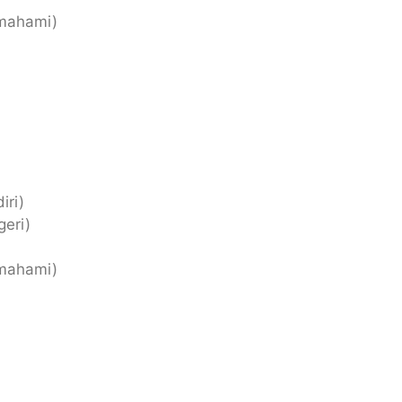
mahami)
iri)
geri)
mahami)