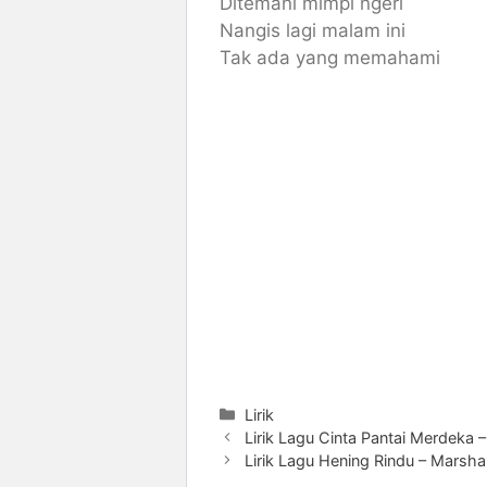
Ditemani mimpi ngeri
Nangis lagi malam ini
Tak ada yang memahami
Categories
Lirik
Lirik Lagu Cinta Pantai Merdeka –
Lirik Lagu Hening Rindu – Marsha