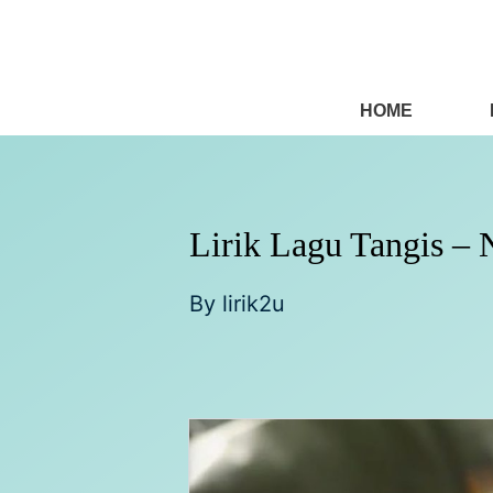
Skip
to
content
HOME
Lirik Lagu Tangis – 
By
lirik2u