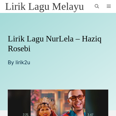
Skip
Lirik Lagu Melayu
M
to
content
Lirik Lagu NurLela – Haziq
Rosebi
By
lirik2u