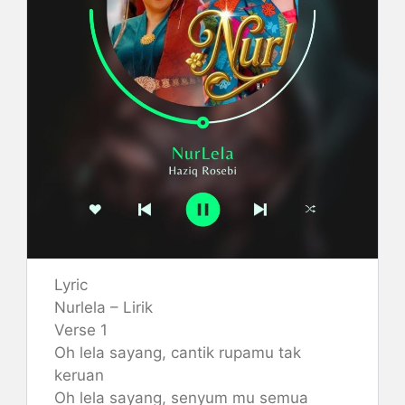
Lyric
Nurlela – Lirik
Verse 1
Oh lela sayang, cantik rupamu tak
keruan
Oh lela sayang, senyum mu semua