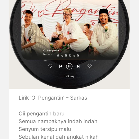
Lirik ‘Oi Pengantin’ – Sarkas
Oii pengantin baru
Semua nampaknya indah indah
Senyum tersipu malu
Sebulan kenal dah angkat nikah