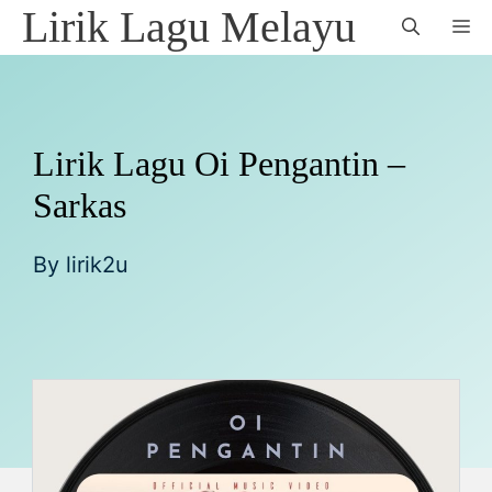
Skip
Lirik Lagu Melayu
M
to
content
Lirik Lagu Oi Pengantin –
Sarkas
By
lirik2u