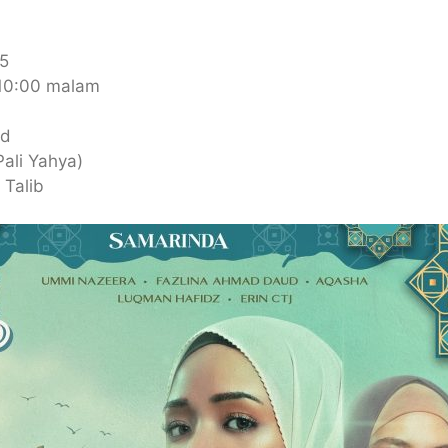
25
 10:00 malam
hd
ali Yahya)
 Talib