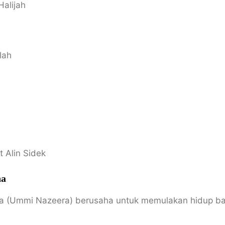
alijah
lah
h
t Alin Sidek
na
ina (Ummi Nazeera) berusaha untuk memulakan hidup 